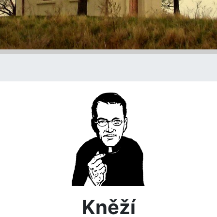
Kněží