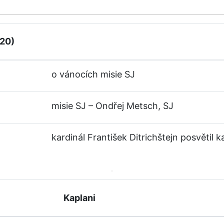
620)
o vánocích misie SJ
misie SJ – Ondřej Metsch, SJ
kardinál František Ditrichštejn posvětil 
Kaplani