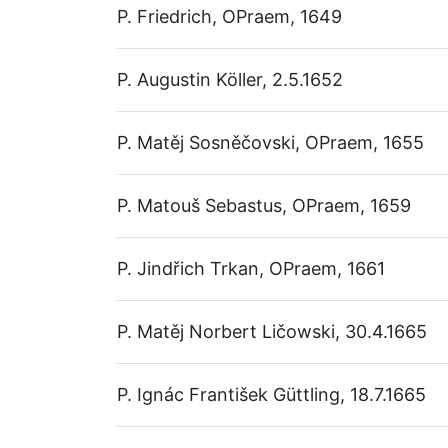
P. Friedrich, OPraem, 1649
P. Augustin Köller, 2.5.1652
P. Matěj Sosněčovski, OPraem, 1655
P. Matouš Sebastus, OPraem, 1659
P. Jindřich Trkan, OPraem, 1661
P. Matěj Norbert Ličowski, 30.4.1665
P. Ignác František Güttling, 18.7.1665