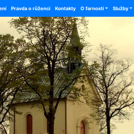
ení
Pravda o růženci
Kontakty
O farnosti
Služby