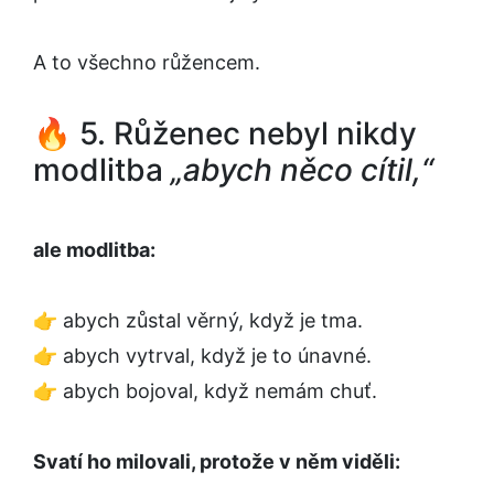
A to všechno růžencem.
🔥 5. Růženec nebyl nikdy
modlitba
„abych něco cítil,“
ale modlitba:
👉 abych zůstal věrný, když je tma.
👉 abych vytrval, když je to únavné.
👉 abych bojoval, když nemám chuť.
Svatí ho milovali, protože v něm viděli: