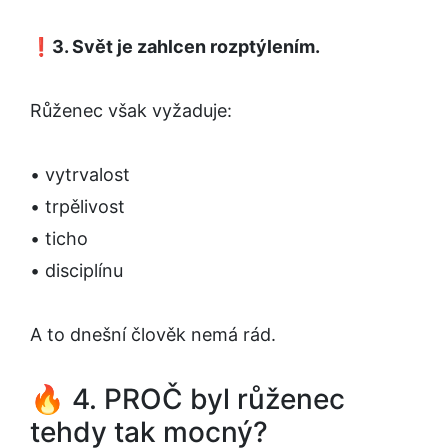
❗
3. Svět je zahlcen rozptýlením.
Růženec však vyžaduje:
• vytrvalost
• trpělivost
• ticho
• disciplínu
A to dnešní člověk nemá rád.
🔥 4. PROČ byl růženec
tehdy tak mocný?