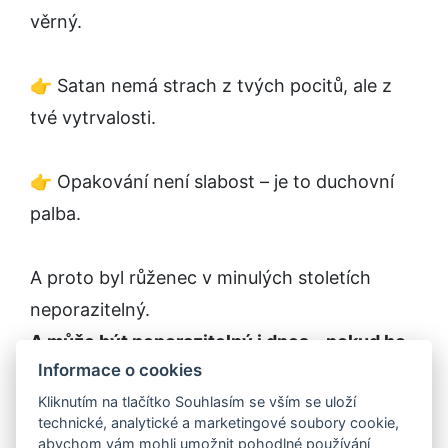
věrný.
👉 Satan nemá strach z tvých pocitů, ale z
tvé vytrvalosti.
👉 Opakování není slabost – je to duchovní
palba.
A proto byl růženec v minulých stoletích
neporazitelný.
A může být neporazitelný i dnes – pokud ho
Informace o cookies
budeš nosit jako zbraň, ne jako pocit. ✝️
Kliknutím na tlačítko Souhlasím se vším se uloží
technické, analytické a marketingové soubory cookie,
Na povzbuzení vytvořil - Peter Maria Michael
abychom vám mohli umožnit pohodlné používání