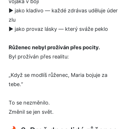
vojáka v boji
▶️ jako kladivo — každé zdrávas uděluje úder
zlu
▶️ jako provaz lásky — který sváže peklo
Růženec nebyl prožíván přes pocity.
Byl prožíván přes realitu:
„Když se modlíš růženec, Maria bojuje za
tebe.“
To se nezměnilo.
Změnil se jen svět.