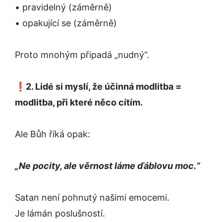
• pravidelný (záměrně)
• opakující se (záměrně)
Proto mnohým připadá „nudný“.
❗
2. Lidé si myslí, že účinná modlitba =
modlitba, při které něco cítím.
Ale Bůh říká opak:
„Ne pocity, ale věrnost láme ďáblovu moc.“
Satan není pohnutý našimi emocemi.
Je lámán poslušností.