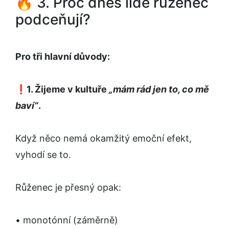
🔥 3. Proč dnes lidé růženec
podceňují?
Pro tři hlavní důvody:
❗
1. Žijeme v kultuře
„mám rád jen to, co mě
baví“
.
Když něco nemá okamžitý emoční efekt,
vyhodí se to.
Růženec je přesný opak:
• monotónní (záměrně)