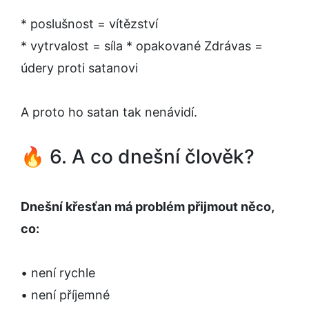
* poslušnost = vítězství
* vytrvalost = síla * opakované Zdrávas =
údery proti satanovi
A proto ho satan tak nenávidí.
🔥 6. A co dnešní člověk?
Dnešní křesťan má problém přijmout něco,
co:
• není rychle
• není příjemné