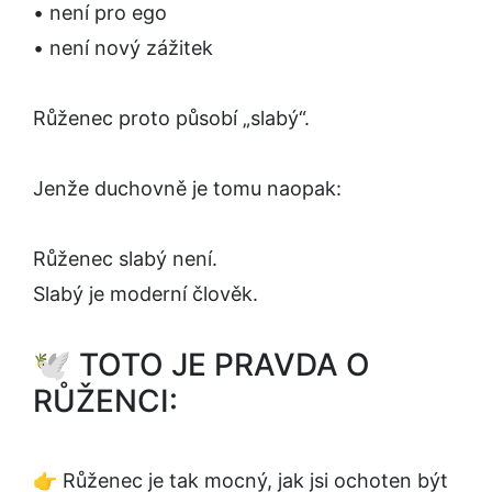
• není pro ego
• není nový zážitek
Růženec proto působí „slabý“.
Jenže duchovně je tomu naopak:
Růženec slabý není.
Slabý je moderní člověk.
🕊️ TOTO JE PRAVDA O
RŮŽENCI:
👉 Růženec je tak mocný, jak jsi ochoten být